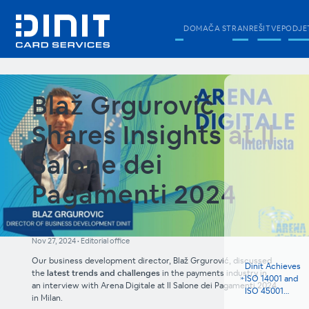
DOMAČA STRAN
REŠITVE
PODJE
Blaž Grgurović
Shares Insights at Il
Salone dei
Pagamenti 2024
Nov 27, 2024
•
Editorial office
Our business development director, Blaž Grgurović, discussed
Dinit Achieves
the
latest trends and challenges
in the payments industry in
ISO 14001 and
an interview with Arena Digitale at Il Salone dei Pagamenti 2024
ISO 45001
in Milan.
Certifications