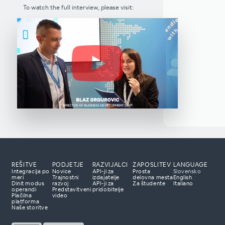
To watch the full interview, please visit:
REŠITVE
PODJETJE
RAZVIJALCI
ZAPOSLITEV
LANGUAGE
Integracija po
Novice
API-ji za
Prosta
Slovensko
meri
Trajnostni
izdajatelje
delovna mesta
English
Dinit modus
razvoj
API-ji za
Za študente
Italiano
e nas
operandi
Predstavitveni
pridobitelje
Plačilna
video
lačilne rešitve?
platforma
Naše storitve
ripravljeni prisluhniti
paj z vami razviti