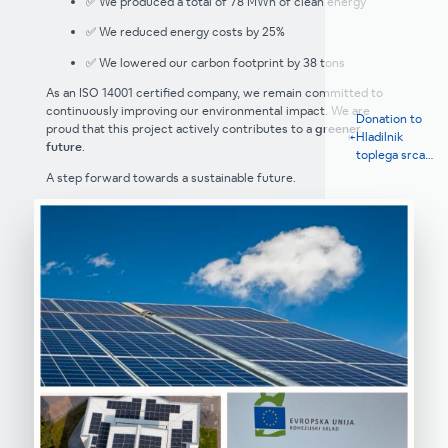
✅ We produced a total of 78 MWh of clean energy
✅ We reduced energy costs by 25%
✅ We lowered our carbon footprint by 38 tons
As an ISO 14001 certified company, we remain committed to
continuously improving our environmental impact. We are
Donation to
proud that this project actively contributes to a
greener
Hladilnik
future
.
toplega srca
Charity
A step forward towards a sustainable future.
Initiative