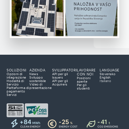
SOLUZIONI
AZIENDA
SVILUPPATORI
LAVORARE
LANGUAGE
CON NOI
Opzioni di
News
API per gli
Slovensko
integrazione
Sviluppo
Issuers
English
Posizioni
Modalità di
sostenibile
API per gli
Italiano
aperte
Servizio
Video di
Acquirers
Per gli
Piattaforma di
presentazione
studenti
luzioni di
pagamento
Servizi
pronti ad ascoltare le
ppare con te una
zerà il tuo business.
so.