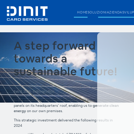
HOME
SOLUZIONI
AZIENDA
SVILU
A step forward
towards a
sustainable future!
Feb 3, 2025
•
Editorial office
In the summer of 2023, Dinit Card Services installed solar
panels on its headquarters’ roof, enabling us to
generate clean
energy
on our own premises.
This strategic investment delivered the following results in
2024