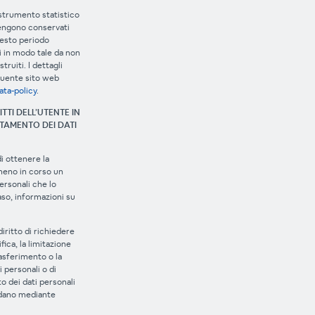
o strumento statistico
vengono conservati
esto periodo
 in modo tale da non
truiti. I dettagli
guente sito web
ata-policy
.
ITTI DELL’UTENTE IN
TAMENTO DEI DATI
di ottenere la
meno in corso un
ersonali che lo
aso, informazioni su
diritto di richiedere
ifica, la limitazione
rasferimento o la
 personali o di
o dei dati personali
ardano mediante