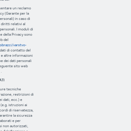
sentare un reclamo
acy (Garante per la
ersonali) in caso di
ritti relativi al
personali. I moduli di
e della Privacy sono
eb del
/obrazci/varstvo-
I dati di contatto del
 e altre informazioni
ne dei dati personali
seguente sito web
.
ATI
sure tecniche
azione, restrizioni di
i dati, ecc.) e
e.g. istruzioni ai
cordi di riservatezza,
arantire la sicurezza
laborati e per
i non autorizzati,