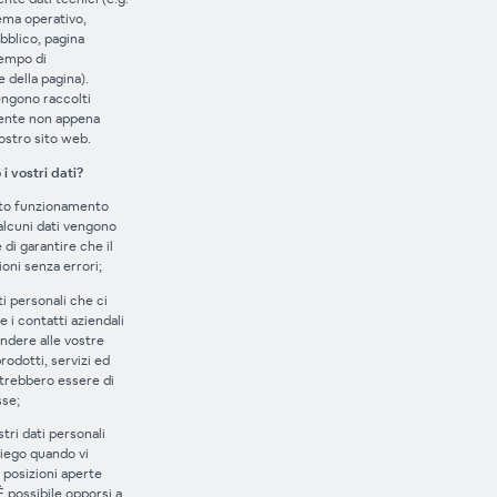
ema operativo,
ubblico, pagina
tempo di
e della pagina).
engono raccolti
nte non appena
ostro sito web.
i vostri dati?
tto funzionamento
alcuni dati vengono
e di garantire che il
oni senza errori;
ti personali che ci
e i contatti aziendali
pondere alle vostre
odotti, servizi ed
trebbero essere di
sse;
stri dati personali
mpiego quando vi
 posizioni aperte
È possibile opporsi a