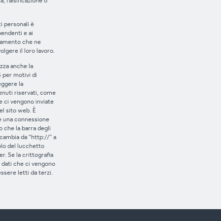
, falsificazione o
i personali è
pendenti e ai
ttamento che ne
lgere il loro lavoro.
zza anche la
 per motivi di
eggere la
enuti riservati, come
he ci vengono inviate
del sito web. È
e una connessione
o che la barra degli
 cambia da “http://” a
olo del lucchetto
r. Se la crittografia
i dati che ci vengono
sere letti da terzi.