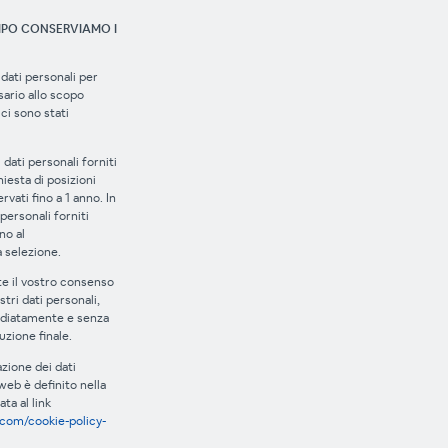
MPO CONSERVIAMO I
dati personali per
ario allo scopo
 ci sono stati
 dati personali forniti
iesta di posizioni
vati fino a 1 anno. In
 personali forniti
no al
 selezione.
ate il vostro consenso
tri dati personali,
iatamente e senza
ruzione finale.
azione dei dati
web è definito nella
ta al link
com/cookie-policy-