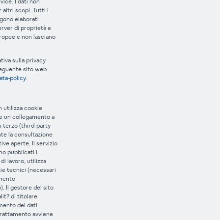
vice. I dati non
altri scopi. Tutti i
ngono elaborati
rver di proprietà e
uropee e non lasciano
ativa sulla privacy
seguente sito web
ata-policy
.
n utilizza cookie
e un collegamento a
i terzo (third-party
te la consultazione
ive aperte. Il servizio
no pubblicati i
di lavoro, utilizza
e tecnici (necessari
amento
. Il gestore del sito
it? di titolare
ento dei dati
o trattamento avviene