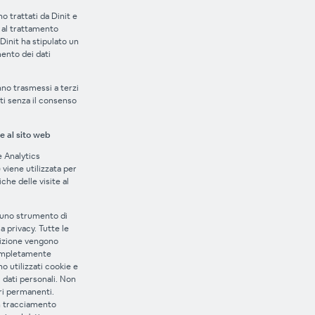
no trattati da Dinit e
 al trattamento
Dinit ha stipulato un
ento dei dati
no trasmessi a terzi
ti senza il consenso
ite al sito web
e Analytics
) viene utilizzata per
iche delle visite al
è uno strumento di
la privacy. Tutte le
sizione vengono
ompletamente
 utilizzati cookie e
 dati personali. Non
ri permanenti.
un tracciamento