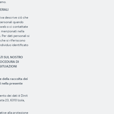
iamo.
NERALI
iva descrive ciò che
 personali quando
o web o ci contattate
i menzionati nella
 Per dati personali si
 che si riferiscono
ndividuo identificato
ATI SUL NOSTRO
ROCEDURA DI
 SITUAZIONI
e della raccolta dei
ti nella presente
mento dei dati è Dinit
sta 23, 6310 Izola,
tive alla protezione