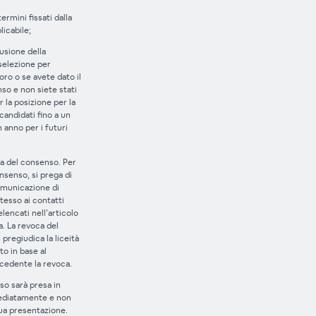
ermini fissati dalla
icabile;
lusione della
selezione per
voro o se avete dato il
so e non siete stati
r la posizione per la
 candidati fino a un
 anno per i futuri
ca del consenso. Per
nsenso, si prega di
comunicazione di
tesso ai contatti
elencati nell’articolo
a. La revoca del
pregiudica la liceità
o in base al
cedente la revoca.
so sarà presa in
ediatamente e non
sua presentazione.