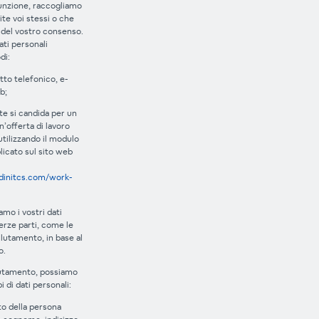
unzione, raccogliamo
nite voi stessi o che
 del vostro consenso.
ati personali
di:
tto telefonico, e-
b;
te si candida per un
n’offerta di lavoro
utilizzando il modulo
licato sul sito web
dinitcs.com/work-
mo i vostri dati
erze parti, come le
lutamento, in base al
o.
lutamento, possiamo
i di dati personali:
to della persona