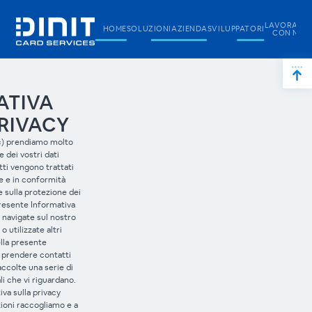
LAVORARE
HOME
SOLUZIONI
AZIENDA
SVILUPPATORI
CON NOI
ATIVA
RIVACY
it«) prendiamo molto
e dei vostri dati
tti vengono trattati
e e in conformità
 sulla protezione dei
presente Informativa
 navigate sul nostro
 utilizzate altri
lla presente
di prendere contatti
ccolte una serie di
i che vi riguardano.
va sulla privacy
ioni raccogliamo e a