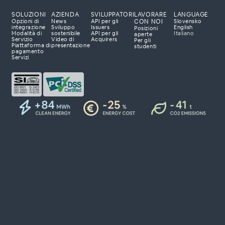
SOLUZIONI
AZIENDA
SVILUPPATORI
LAVORARE
LANGUAGE
CON NOI
Opzioni di
News
API per gli
Slovensko
integrazione
Sviluppo
Issuers
English
Posizioni
Modalità di
sostenibile
API per gli
Italiano
aperte
Servizio
Video di
Acquirers
Per gli
Piattaforma di
presentazione
studenti
luzioni di
pagamento
Servizi
pronti ad ascoltare le
ppare con te una
zerà il tuo business.
so.
ta 23
lovenia
om