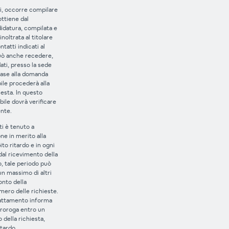
tti, occorre compilare
ttiene dal
idatura, compilata e
noltrata al titolare
tatti indicati al
può anche recedere,
ati, presso la sede
base alla domanda
bile procederà alla
iesta. In questo
bile dovrà verificare
ente.
ti è tenuto a
ne in merito alla
to ritardo e in ogni
al ricevimento della
, tale periodo può
n massimo di altri
nto della
mero delle richieste.
trattamento informa
 proroga entro un
della richiesta,
itardo.