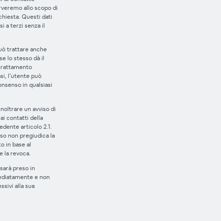
erveremo allo scopo di
chiesta. Questi dati
 a terzi senza il
può trattare anche
 se lo stesso dà il
trattamento
asi, l’utente può
onsenso in qualsiasi
 inoltrare un avviso di
i contatti della
edente articolo 2.1.
so non pregiudica la
o in base al
 la revoca.
 sarà preso in
ediatamente e non
ssivi alla sua