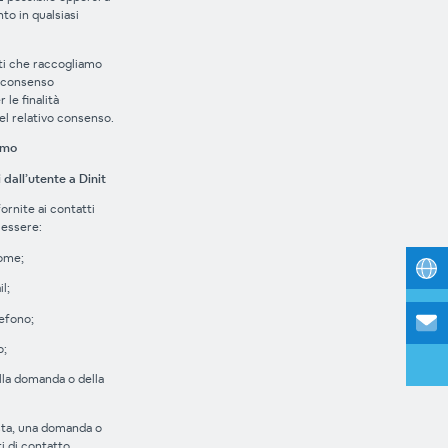
to in qualsiasi
ati che raccogliamo
l consenso
 le finalità
l relativo consenso.
amo
 dall’utente a Dinit
ornite ai contatti
 essere:
ome;
l;
efono;
o;
la domanda o della
esta, una domanda o
 di contatto