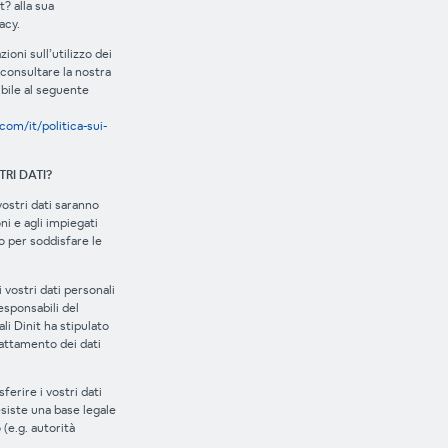
? alla sua
acy.
oni sull’utilizzo dei
 consultare la nostra
bile al seguente
com/it/politica-sui-
TRI DATI?
 vostri dati saranno
oni e agli impiegati
 per soddisfare le
 vostri dati personali
esponsabili del
li Dinit ha stipulato
rattamento dei dati
ferire i vostri dati
esiste una base legale
(e.g. autorità