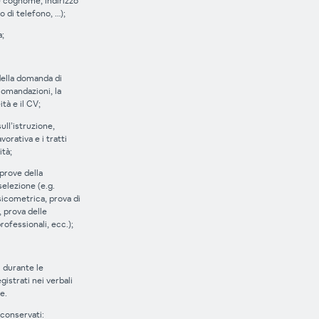
e cognome, indirizzo
 di telefono, …);
a;
della domanda di
comandazioni, la
tà e il CV;
ull’istruzione,
vorativa e i tratti
ità;
 prove della
elezione (e.g.
sicometrica, prova di
, prova delle
ofessionali, ecc.);
 durante le
gistrati nei verbali
e.
 conservati: