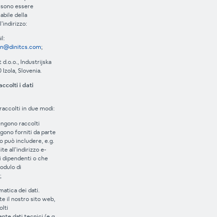
ossono essere
abile della
’indirizzo:
l:
on@dinitcs.com
;
t d.o.o., Industrijska
 Izola, Slovenia.
colti i dati
 raccolti in due modi:
vengono raccolti
gono forniti da parte
o può includere, e.g.
ite all’indirizzo e-
i dipendenti o che
odulo di
;
atica dei dati.
e il nostro sito web,
lti
te dati tecnici (e.g.