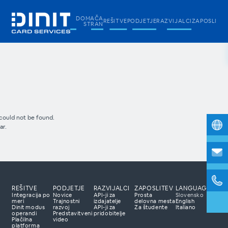
DOMAČA
REŠITVE
PODJETJE
RAZVIJALCI
ZAPOSLITE
STRAN
could not be found.
ar.
REŠITVE
PODJETJE
RAZVIJALCI
ZAPOSLITEV
LANGUAGE
Integracija po
Novice
API-ji za
Prosta
Slovensko
meri
Trajnostni
izdajatelje
delovna mesta
English
Dinit modus
razvoj
API-ji za
Za študente
Italiano
e nas
operandi
Predstavitveni
pridobitelje
Plačilna
video
lačilne rešitve?
platforma