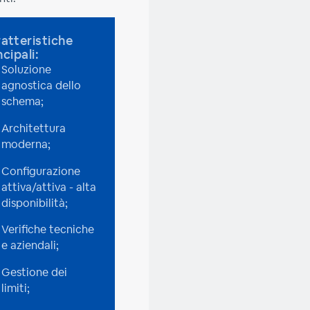
atteristiche
ncipali:
Soluzione
agnostica dello
schema;
Architettura
moderna;
Configurazione
attiva/attiva - alta
disponibilità;
Verifiche tecniche
e aziendali;
Gestione dei
limiti;