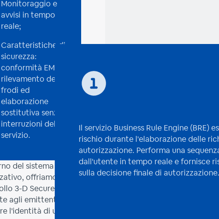
Monitoraggio e
avvisi in tempo
reale;
Caratteristiche di
sicurezza:
conformità EMV,
rilevamento delle
frodi ed
elaborazione
sostitutiva senza
interruzioni del
Il servizio Business Rule Engine (BRE) es
servizio.
rischio durante l'elaborazione delle ric
autorizzazione. Performa una sequenza 
dall'utente in tempo reale e fornisce r
erno del sistema
sulla decisione finale di autorizzazione
zativo, offriamo un
ollo 3-D Secure che
e agli emittenti di
re l'identità di un