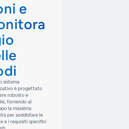
oni e
nitora
io
lle
odi
ro sistema
zzativo è progettato
ere robusto e
ile, fornendo al
po la massima
ilità per soddisfare le
 e i requisiti specifici
nti.