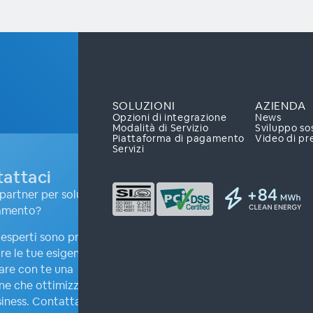
SOLUZIONI
AZIENDA
Opzioni di integrazione
News
Modalità di Servizio
Sviluppo so
Piattaforma di pagamento
Video di pr
Servizi
attaci
partner per soluzioni
amento?
i esperti sono pronti ad
re le tue esigenze e
are con te una
ne che ottimizzerà il
iness. Contattaci